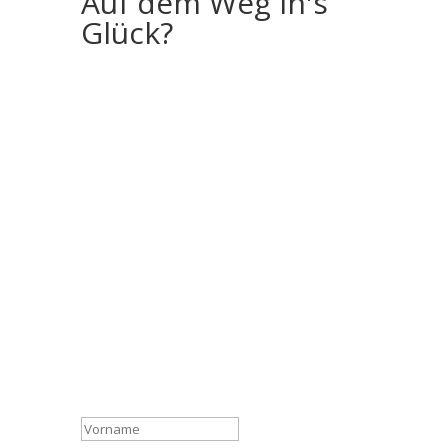
Auf dem Weg in's
Glück?
Wenn du noch mehr Geschichten und
Inspiration bekommen möchtest, melde
dich gerne zu meinem „Storyletter“ an!
Ich schicke dir monatlich jeweils ein Foto
(auch als Download als Hintergrundbild für
deinen PC oder dein Telefon) und eine
Geschichte aus meinem (Reise)leben.
Einfach eintragen, eMail bestätigen und
dann geht es los. Ich freue mich auf dich!
Anmeldung zum Storyletter
Danke für die Anmeldung! Jetzt nur
noch im Email-Postfach bestätigen
und es geht los!