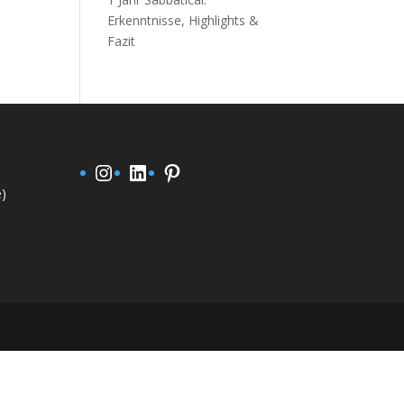
Erkenntnisse, Highlights &
Fazit
Instagram
LinkedIn
Pinterest
e)