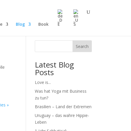
ce
Blog
Book
Search
Latest Blog
lle
Posts
Love is...
Was hat Yoga mit Business
zu tun?
ies »
Brasilien – Land der Extremen
Uruguay – das wahre Hippie-
Leben
1 Jahr Sabbatical: