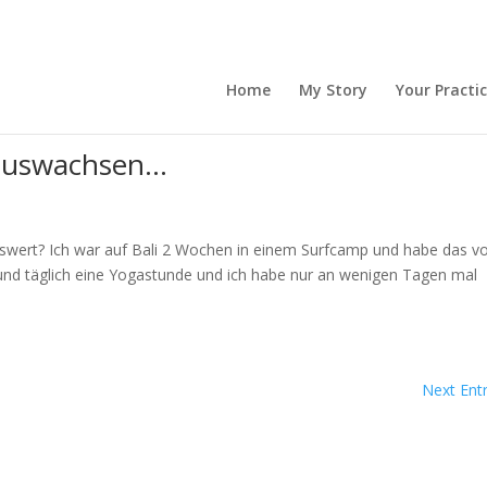
Home
My Story
Your Practi
nauswachsen…
nswert? Ich war auf Bali 2 Wochen in einem Surfcamp und habe das vo
nd täglich eine Yogastunde und ich habe nur an wenigen Tagen mal
Next Entr