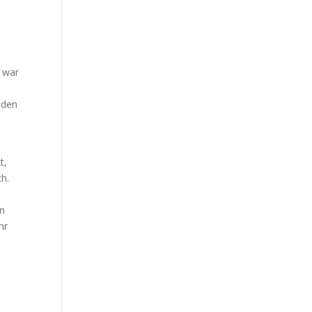
, war
eden
t,
h.
r
en
hr