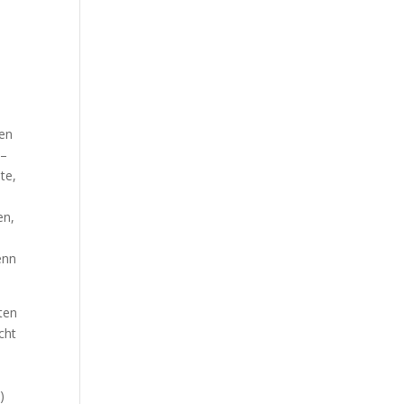
nen
 –
te,
en,
n
enn
lten
cht
)