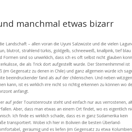
 und manchmal etwas bizarr
die Landschaft – allen voran die Uyuni Salzwüste und die vielen Lagu
 blutrot, strahlend türkis, goldgelb, schneeweiß, knallpink, tief blau
 Formen sind so unwirklich, dass ich es oft selbst nicht glauben konn
rkulisse, die als Trick dort aufgestellt wurde. Der Sternenhimmel ist
heiß (im Gegensatz zu denen in Chile) und ganz allgemein würde ich sag
eite beeindruckender fand als auf der chilenischen. Und neben witzige
n kann, ist es wirklich irre nicht so richtig erkennen zu können wo d
orizont anfängt.
 der auf jeder Touristenroute steht und einfach nur aus verrostenen, a
fallen. Aber, dass man etwas an einem Ort findet, wo es eigentlich ni
ianisch. Ich finde es wirklich schade, dass es in ganz Südamerika kein
aße transportiert. Wobei ich hier in Bolivien die besten Überland-
omfortabel, geräumig und es liefen (im Gegensatz zu etwa Kolumbien