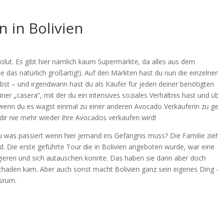
n in Bolivien
olut. Es gibt hier nämlich kaum Supermärkte, da alles aus dem
e das natürlich großartig!). Auf den Märkten hast du nun die einzelne
Obst – und irgendwann hast du als Käufer für jeden deiner benötigten
er „casera“, mit der du ein intensives soziales Verhältnis hast und ü
 wenn du es wagst einmal zu einer anderen Avocado Verkäuferin zu g
 dir nie mehr wieder ihre Avocados verkaufen wird!
du was passiert wenn hier jemand ins Gefängnis muss? Die Familie zie
nd. Die erste geführte Tour die in Bolivien angeboten wurde, war eine
gieren und sich autauschen konnte. Das haben sie dann aber doch
 Schaden kam. Aber auch sonst macht Bolivien ganz sein eigenes Ding 
rsrum.