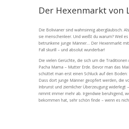
Der Hexenmarkt von 
Die Bolivianer sind wahnsinnig abergläubisch. Al
sie menschenleer. Und weißt du warum? Weil es d
betrunkene junge Männer… Der Hexenmarkt mit s
Fall skurill – und absolut wunderbar!
Die vielen Gerüchte, die sich um die Traditionen
Pacha Mama – Mutter Erde. Bevor man das Maisbi
schüttet man erst einen Schluck auf den Boden:
Dass dort junge Männer geopfert werden, die v
Inbrunst und ziemlicher Überzeugung widerlegt
nimmt immer mehr ab. Irgendwie beruhigend, wob
bekommen hat, sehr schön finde – wenn es nicht