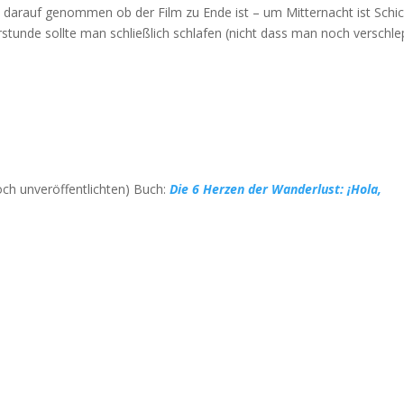
cht darauf genommen ob der Film zu Ende ist – um Mitternacht ist Schi
erstunde sollte man schließlich schlafen (nicht dass man noch verschle
och unveröffentlichten) Buch:
Die 6 Herzen der Wanderlust: ¡Hola,
Allen voran die tiefrote Laguna Colorada
mit ihren 10.000nden Falmingos
Die Farben der Berge und Lagunen war fast
surreal – wie gemalt!