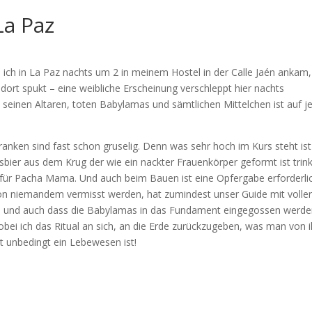
La Paz
s ich in La Paz nachts um 2 in meinem Hostel in der Calle Jaén ankam
ort spukt – eine weibliche Erscheinung verschleppt hier nachts
einen Altaren, toten Babylamas und sämtlichen Mittelchen ist auf j
 ranken sind fast schon gruselig. Denn was sehr hoch im Kurs steht ist
er aus dem Krug der wie ein nackter Frauenkörper geformt ist trink
 für Pacha Mama. Und auch beim Bauen ist eine Opfergabe erforderlic
on niemandem vermisst werden, hat zumindest unser Guide mit volle
 – und auch dass die Babylamas in das Fundament eingegossen werd
ei ich das Ritual an sich, an die Erde zurückzugeben, was man von i
 unbedingt ein Lebewesen ist!