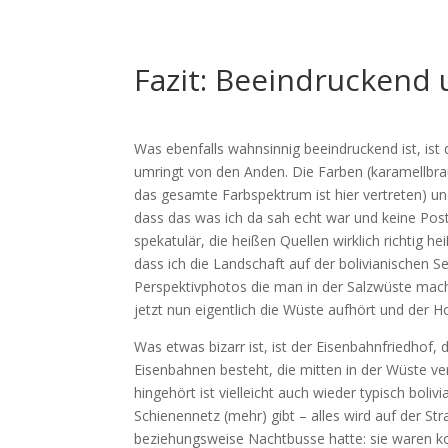
Fazit: Beeindruckend
Was ebenfalls wahnsinnig beeindruckend ist, ist 
umringt von den Anden. Die Farben (karamellbraun,
das gesamte Farbspektrum ist hier vertreten) und
dass das was ich da sah echt war und keine Poste
spekatulär, die heißen Quellen wirklich richtig 
dass ich die Landschaft auf der bolivianischen S
Perspektivphotos die man in der Salzwüste mache
jetzt nun eigentlich die Wüste aufhört und der H
Was etwas bizarr ist, ist der Eisenbahnfriedhof,
Eisenbahnen besteht, die mitten in der Wüste ver
hingehört ist vielleicht auch wieder typisch boliv
Schienennetz (mehr) gibt – alles wird auf der Str
beziehungsweise Nachtbusse hatte: sie waren k