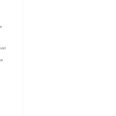
ie
viel
he